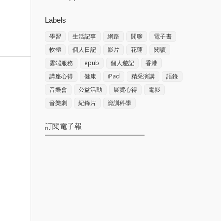
Labels
學習
生活記事
網路
閒聊
電子書
軟體
個人日記
影片
花蓮
閱讀
雲端服務
epub
個人遊記
香港
講座心得
健康
iPad
精采演講
語錄
音樂會
公益活動
展覽心得
電影
音樂劇
紀錄片
資訓科學
訂閱電子報