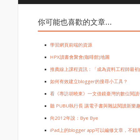
你可能也喜歡的文章...
學習網頁前端的資源
HPX讀書會聚會(咖啡館)地圖
推薦線上課程資訊：「成為資料工程師最初的
如何有效建立blogger的搜尋小工具？
看《專訪胡曉東》一文借鏡臺灣的數位閱讀
聽 PUBU執行長 講電子書與雜誌閱讀新樂
向2012年說：Bye Bye
iPad上的blogger app可以編修文章，不錯