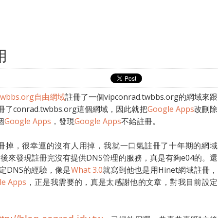
用
twbbs.org自由網域
註冊了一個vipconrad.twbbs.org的網域來跟
onrad.twbbs.org這個網域，因此就把
Google Apps
改刪除
個
Google Apps
，發現
Google Apps
不給註冊。
v.tw註冊掉，很幸運的沒有人用掉，我就一口氣註冊了十年期的網域
後來發現註冊完沒有提供DNS管理的服務，真是有夠e04的。還
定DNS的經驗，像是
What 3.0
就寫到他也是用Hinet網域註冊，
le Apps
，正是我需要的，真是太感謝他的文章，對我目前設定