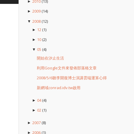
2010
(13)
►
2009
(14)
►
2008
(12)
▼
12
(1)
►
10
(2)
►
05
(4)
▼
開始在汐止生活
利用Google文件來發佈部落格文章
2008/5/6聽李開復博士演講雲端運算心得
新網域conrad.idv.tw啟用
04
(4)
►
02
(1)
►
2007
(8)
►
2006
(1)
►