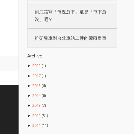
到底該寫「每況愈下」還是「每下愈
況」呢？
推嬰兒車到台北車站二樓的障礙重重
Archive
2022
(1)
►
2017
(1)
►
2015
(6)
►
2014
(6)
►
2013
(7)
►
2012
(31)
►
2011
(11)
►