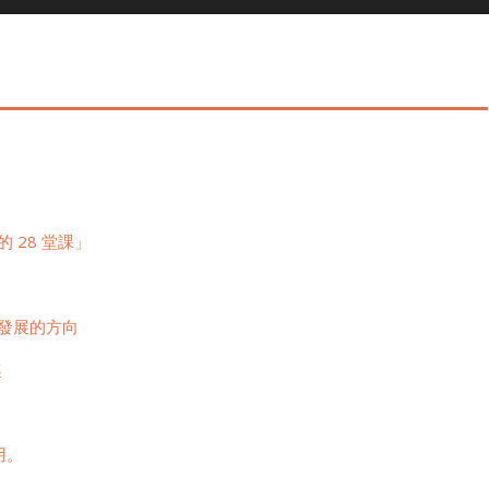
 28 堂課」
發展的方向
趣
用。