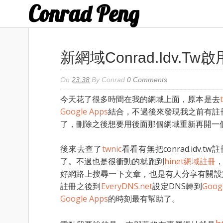
Conrad Peng
新網域conrad.idv.tw啟
On
23:38
By
Conrad
0 Comments
今天花了很多時間在我的網域上面，原本是去
Google Apps
結合，不過後來發現我之前有註冊了c
了，刪除之後想要用後面那個網域重新再開一
後來去查了
twnic
看看有無把conrad.id
了。不過也是很衝動的就跑到
hinet網域註冊
，
好網路上搜尋一下文章，也是有人分享有關設
註冊之後到
EveryDNS.net
設定DNS轉到
Goog
Google Apps
的時刻最有幫助了。