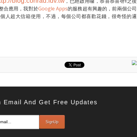
ttp://blog.conrad.idv.tw
，已經啟用囉，恭喜恭喜呀!!之後
整合應用，我對於
Google Apps
的服務超有興趣的，前兩個公司
每個人超大信箱使用，不過，每個公司都喜歡花錢，很奇怪的邏
h Email And Get Free Updates