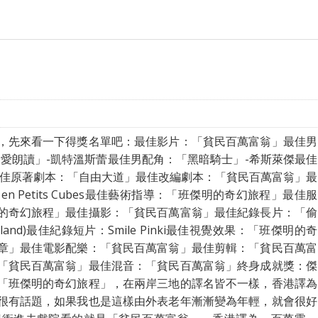
，先來看一下得獎名單吧：最佳影片：「貧民百萬富翁」最佳男
愛朗讀」-凱特溫斯蕾最佳男配角：「黑暗騎士」-希斯萊傑最佳
最佳原著劇本：「自由大道」最佳改編劇本：「貧民百萬富翁」最
en Petits Cubes最佳藝術指導：「班傑明的奇幻旅程」最佳服
的奇幻旅程」最佳攝影：「貧民百萬富翁」最佳紀錄長片：「偷
yland)最佳紀錄短片：Smile Pinki最佳視覺效果：「班傑明的奇
章」最佳電影配樂：「貧民百萬富翁」最佳剪輯：「貧民百萬富
「貧民百萬富翁」最佳混音：「貧民百萬富翁」終身成就獎：傑
「班傑明的奇幻旅程」，在兩岸三地的譯名皆不一樣，香港譯為
很有話題，如果我也是這樣由外表老年漸漸變為年輕，就會很好