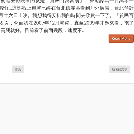
想衝進去戲院看的就是「貧民百萬富翁」，香港譯為一百萬零一
怪...這部我上週就已經在台北信義區看到戶外廣告，台北預計
月廿六日上映。我想我得安排我的時間去欣賞一下了。「貧民百
Ａ，然而我在2007年12月就買，直至2009年才翻來看，拖了
高興就好。目前看了前面幾段，速度不...
Read More
首頁
較舊的文章