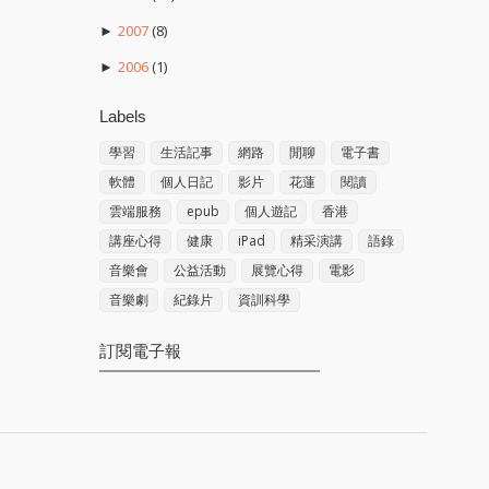
2007
(8)
►
2006
(1)
►
Labels
學習
生活記事
網路
閒聊
電子書
軟體
個人日記
影片
花蓮
閱讀
雲端服務
epub
個人遊記
香港
講座心得
健康
iPad
精采演講
語錄
音樂會
公益活動
展覽心得
電影
音樂劇
紀錄片
資訓科學
訂閱電子報