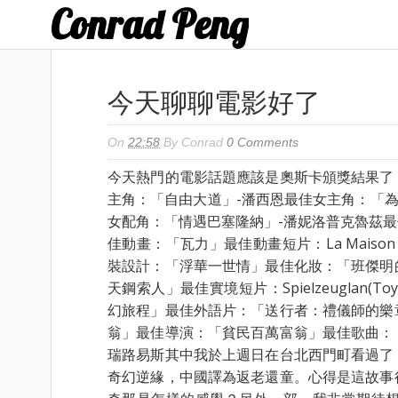
Conrad Peng
今天聊聊電影好了
On
22:58
By
Conrad
0 Comments
今天熱門的電影話題應該是奧斯卡頒獎結果了
主角：「自由大道」-潘西恩最佳女主角：「為
女配角：「情遇巴塞隆納」-潘妮洛普克魯茲
佳動畫：「瓦力」最佳動畫短片：La Maison 
裝設計：「浮華一世情」最佳化妝：「班傑明
天鋼索人」最佳實境短片：Spielzeuglan(To
幻旅程」最佳外語片：「送行者：禮儀師的樂
翁」最佳導演：「貧民百萬富翁」最佳歌曲：
瑞路易斯其中我於上週日在台北西門町看過了
奇幻逆緣，中國譯為返老還童。心得是這故事