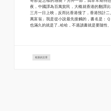
奇那是怎樣的感覺？另外一部，我非常期待
夜，中國譯為百萬貧民，大概就香港的翻譯比較
三月一日上映，反而比香港慢了，香港預計二
萬富翁」我是從小說最先接觸的，書名是：Ｑ＆
也滿久的就是了...哈哈，不過讀書就是要隨性、
較新的文章