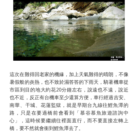
這次在難得回老家的機緣，加上天氣難得的晴朗，不像
暑假般的炎熱，也不致於濕答答的下雨天，騎著機車從
市區到目的地大約花20分鐘左右，說遠也不遠，說近
也不近，反正有台機車至少還算方便，車行經過吉安、
南華、干城、花蓮監獄，就是早期台九線往鯉魚潭的
路，只是在要過橋前會看到「慕谷慕魚旅遊諮詢中
心」，這時候要繼續往裡面直行，而不要直接左轉上
橋，要不然就會衝到鯉魚潭去了。