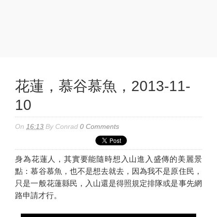
花蓮，慕谷慕魚，2013-11-
10
On
16:13
By
Conrad
0 Comments
身為花蓮人，其實要能隨時想入山進入盛傳的美麗景
點：慕谷慕魚，也不是想去就去，因為我不是原住民，
只是一般花蓮縣民，入山還是得照規定排隊或是事先網
路申請才行。