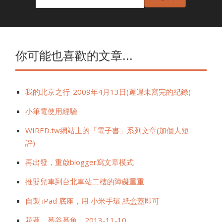
你可能也喜歡的文章...
我的北京之行-2009年4月13日(遲遲未寫完的紀錄)
小筆電使用經驗
WIRED.tw網站上的「電子書」系列文章(加個人短
評)
再出發，重啟blogger寫文章模式
推嬰兒車到台北車站二樓的障礙重重
自製 iPad 底座，用 小米手環 紙盒蓋即可
花蓮，慕谷慕魚，2013-11-10