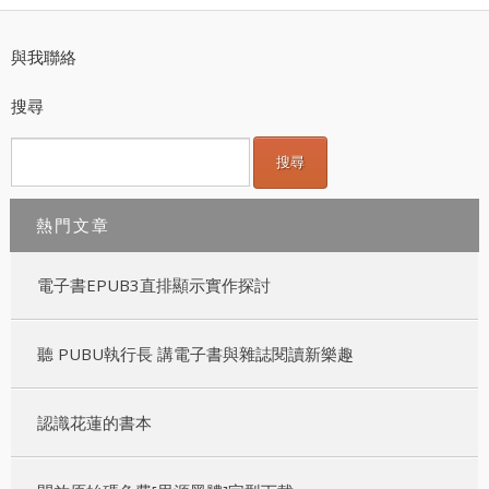
與我聯絡
搜尋
熱門文章
電子書EPUB3直排顯示實作探討
聽 PUBU執行長 講電子書與雜誌閱讀新樂趣
認識花蓮的書本