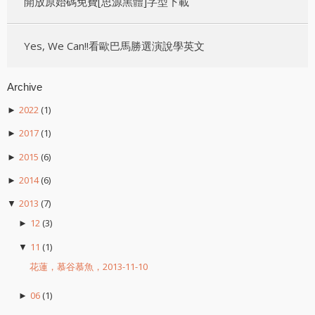
開放原始碼免費[思源黑體]字型下載
Yes, We Can!!看歐巴馬勝選演說學英文
Archive
2022
(1)
►
2017
(1)
►
2015
(6)
►
2014
(6)
►
2013
(7)
▼
12
(3)
►
11
(1)
▼
花蓮，慕谷慕魚，2013-11-10
06
(1)
►